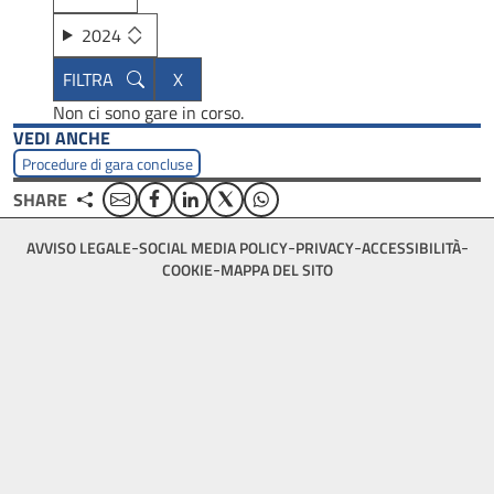
2024
Non ci sono gare in corso.
VEDI ANCHE
Procedure di gara concluse
Email
Facebook
Linkedin
Twitter
WhatsApp
SHARE
Footer
AVVISO LEGALE
SOCIAL MEDIA POLICY
PRIVACY
ACCESSIBILITÀ
bottom
COOKIE
MAPPA DEL SITO
menu
block