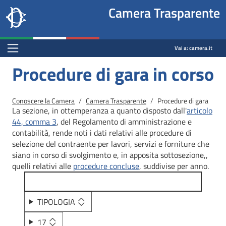
Site
Salta al contenuto principale
Salta al menu di navigazione
Fine pagina
Salta al contenuto principale
Salta al menu di navigazione
Vai a inizio pagina
Camera Trasparente
header
Camera dei deputati
block
trasparenza.camera.it
Menu Bar block
Vai a:
camera.it
Procedure di gara in corso
Briciole di pane
Conoscere la Camera
Camera Trasparente
Procedure di gara
La sezione, in ottemperanza a quanto disposto dall'
articolo
44, comma 3
, del Regolamento di amministrazione e
contabilità, rende noti i dati relativi alle procedure di
selezione del contraente per lavori, servizi e forniture che
siano in corso di svolgimento e, in apposita sottosezione,,
quelli relativi alle
procedure concluse
, suddivise per anno.
TIPOLOGIA
17