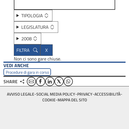
TIPOLOGIA
LEGISLATURA
2008
Non ci sono gare chiuse.
VEDI ANCHE
Procedure di gara in corso
Email
Facebook
Linkedin
Twitter
WhatsApp
SHARE
Footer
AVVISO LEGALE
SOCIAL MEDIA POLICY
PRIVACY
ACCESSIBILITÀ
bottom
COOKIE
MAPPA DEL SITO
menu
block