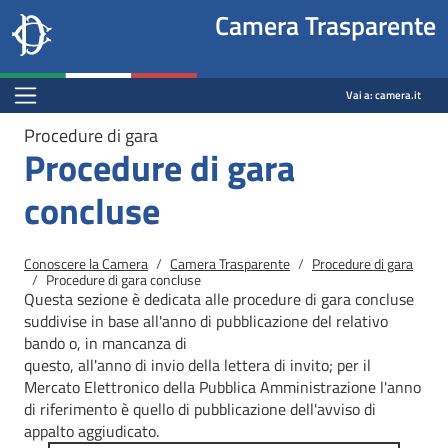
Site
Salta al contenuto principale
Salta al menu di navigazione
Fine pagina
Salta al contenuto principale
Salta al menu di navigazione
Vai a inizio pagina
Camera Trasparente
header
Camera dei deputati
block
trasparenza.camera.it
Menu Bar block
Vai a:
camera.it
Procedure di gara
Procedure di gara
concluse
Briciole di pane
Conoscere la Camera
Camera Trasparente
Procedure di gara
Procedure di gara concluse
Questa sezione è dedicata alle procedure di gara concluse
suddivise in base all'anno di pubblicazione del relativo
bando o, in mancanza di
questo, all'anno di invio della lettera di invito; per il
Mercato
Elettronico della Pubblica Amministrazione l'anno
di riferimento è quello di pubblicazione dell'avviso di
appalto aggiudicato.