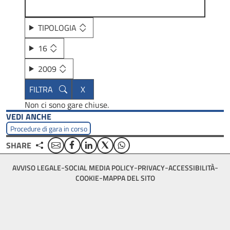
TIPOLOGIA
16
2009
Non ci sono gare chiuse.
VEDI ANCHE
Procedure di gara in corso
Email
Facebook
Linkedin
Twitter
WhatsApp
SHARE
Footer
AVVISO LEGALE
SOCIAL MEDIA POLICY
PRIVACY
ACCESSIBILITÀ
bottom
COOKIE
MAPPA DEL SITO
menu
block