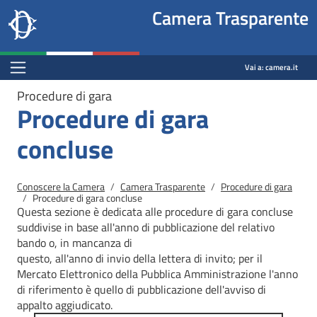
Site
Salta al contenuto principale
Salta al menu di navigazione
Fine pagina
Salta al contenuto principale
Salta al menu di navigazione
Vai a inizio pagina
Camera Trasparente
header
Camera dei deputati
block
trasparenza.camera.it
Menu Bar block
Vai a:
camera.it
Procedure di gara
Procedure di gara
concluse
Briciole di pane
Conoscere la Camera
Camera Trasparente
Procedure di gara
Procedure di gara concluse
Questa sezione è dedicata alle procedure di gara concluse
suddivise in base all'anno di pubblicazione del relativo
bando o, in mancanza di
questo, all'anno di invio della lettera di invito; per il
Mercato
Elettronico della Pubblica Amministrazione l'anno
di riferimento è quello di pubblicazione dell'avviso di
appalto aggiudicato.