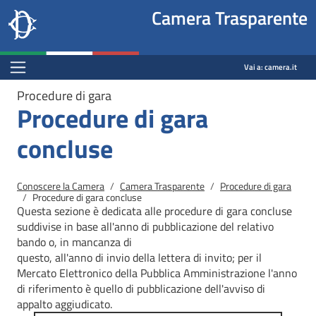
Site
Salta al contenuto principale
Salta al menu di navigazione
Fine pagina
Salta al contenuto principale
Salta al menu di navigazione
Vai a inizio pagina
Camera Trasparente
header
Camera dei deputati
block
trasparenza.camera.it
Menu Bar block
Vai a:
camera.it
Procedure di gara
Procedure di gara
concluse
Briciole di pane
Conoscere la Camera
Camera Trasparente
Procedure di gara
Procedure di gara concluse
Questa sezione è dedicata alle procedure di gara concluse
suddivise in base all'anno di pubblicazione del relativo
bando o, in mancanza di
questo, all'anno di invio della lettera di invito; per il
Mercato
Elettronico della Pubblica Amministrazione l'anno
di riferimento è quello di pubblicazione dell'avviso di
appalto aggiudicato.