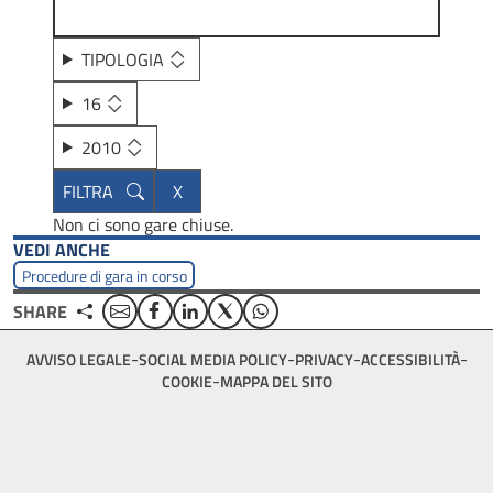
TIPOLOGIA
16
2010
Non ci sono gare chiuse.
VEDI ANCHE
Procedure di gara in corso
Email
Facebook
Linkedin
Twitter
WhatsApp
SHARE
Footer
AVVISO LEGALE
SOCIAL MEDIA POLICY
PRIVACY
ACCESSIBILITÀ
bottom
COOKIE
MAPPA DEL SITO
menu
block