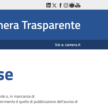
LinkedIn
Twitter
Facebook
Instagram
WebTV
YouTube
era Trasparente
Vai a:
camera.it
se
ando o, in mancanza di
erimento è quello di pubblicazione dell'avviso di