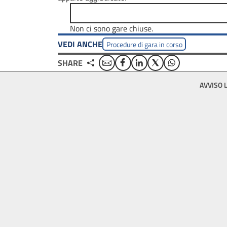
Non ci sono gare chiuse.
VEDI ANCHE
Procedure di gara in corso
Email
Facebook
Linkedin
Twitter
WhatsApp
SHARE
Footer
AVVISO 
bottom
menu
block