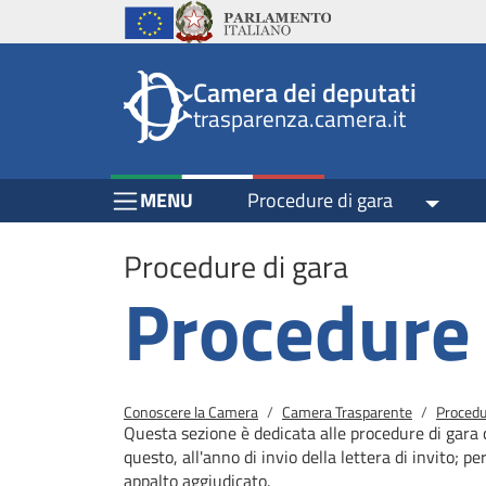
Header
Salta al contenuto principale
Salta al menu di navigazione
Fine pagina
Salta al contenuto principale
Salta al menu di navigazione
Vai a inizio pagina
Istituzioni
Parlamento Italiano
Unione Europea
top
Site
Camera dei deputati
menu
header
trasparenza.camera.it
block
block
Menu Bar block
MENU
Procedure di gara
Toggle
Procedure di gara
Procedure 
Briciole di pane
Conoscere la Camera
Camera Trasparente
Procedu
Questa sezione è dedicata alle procedure di gara 
questo, all'anno di invio della lettera di invito; pe
appalto aggiudicato.