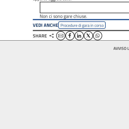
Non ci sono gare chiuse.
VEDI ANCHE
Procedure di gara in corso
Email
Facebook
Linkedin
Twitter
WhatsApp
SHARE
Footer
AVVISO 
bottom
menu
block