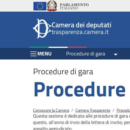
Header
Salta al contenuto principale
Salta al menu di navigazione
Fine pagina
Salta al contenuto principale
Salta al menu di navigazione
Vai a inizio pagina
Istituzioni
Parlamento Italiano
Unione Europea
top
Site
Camera dei deputati
menu
header
trasparenza.camera.it
block
block
Menu Bar block
MENU
Procedure di gara
Toggle
Procedure di gara
Procedure 
Briciole di pane
Conoscere la Camera
Camera Trasparente
Procedu
Questa sezione è dedicata alle procedure di gara 
questo, all'anno di invio della lettera di invito; pe
appalto aggiudicato.