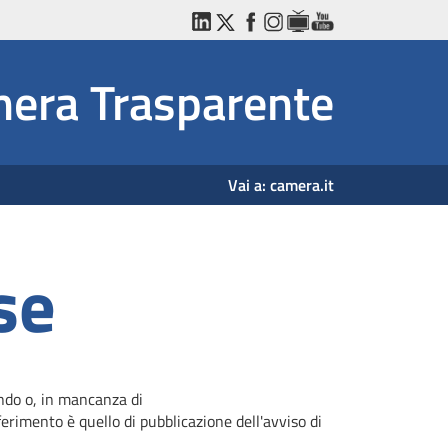
LinkedIn
Twitter
Facebook
Instagram
WebTV
YouTube
era Trasparente
Vai a:
camera.it
se
ando o, in mancanza di
erimento è quello di pubblicazione dell'avviso di