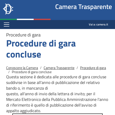
Site
Salta al contenuto principale
Salta al menu di navigazione
Fine pagina
Salta al contenuto principale
Salta al menu di navigazione
Vai a inizio pagina
Camera Trasparente
header
Camera dei deputati
block
trasparenza.camera.it
Menu Bar block
Vai a:
camera.it
Procedure di gara
Procedure di gara
concluse
Briciole di pane
Conoscere la Camera
Camera Trasparente
Procedure di gara
Procedure di gara concluse
Questa sezione è dedicata alle procedure di gara concluse
suddivise in base all'anno di pubblicazione del relativo
bando o, in mancanza di
questo, all'anno di invio della lettera di invito; per il
Mercato
Elettronico della Pubblica Amministrazione l'anno
di riferimento è quello di pubblicazione dell'avviso di
appalto aggiudicato.