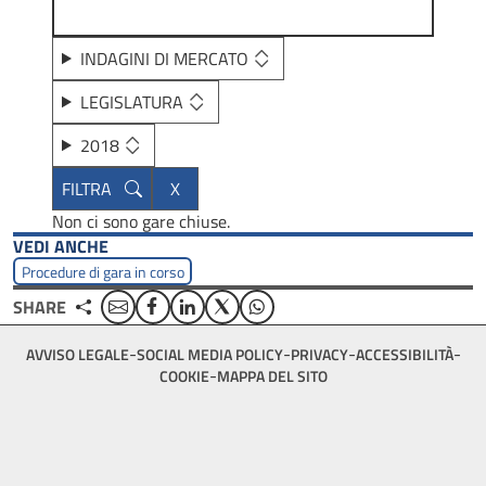
INDAGINI DI MERCATO
LEGISLATURA
2018
Non ci sono gare chiuse.
VEDI ANCHE
Procedure di gara in corso
Email
Facebook
Linkedin
Twitter
WhatsApp
SHARE
Footer
AVVISO LEGALE
SOCIAL MEDIA POLICY
PRIVACY
ACCESSIBILITÀ
bottom
COOKIE
MAPPA DEL SITO
menu
block