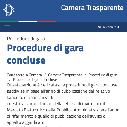
Site
Salta al contenuto principale
Salta al menu di navigazione
Fine pagina
Salta al contenuto principale
Salta al menu di navigazione
Vai a inizio pagina
Camera Trasparente
header
Camera dei deputati
block
trasparenza.camera.it
Menu Bar block
Vai a:
camera.it
Procedure di gara
Procedure di gara
concluse
Briciole di pane
Conoscere la Camera
Camera Trasparente
Procedure di gara
Procedure di gara concluse
Questa sezione è dedicata alle procedure di gara concluse
suddivise in base all'anno di pubblicazione del relativo
bando o, in mancanza di
questo, all'anno di invio della lettera di invito; per il
Mercato
Elettronico della Pubblica Amministrazione l'anno
di riferimento è quello di pubblicazione dell'avviso di
appalto aggiudicato.