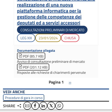
realizzazione di una nuova
piattaforma informatica per la
gestione delle competenze dei
deputati ed a servizi accessori
Tipologia di gara
CONSULTAZIONI PRELIMINARI DI MERCATO
Legislatura di apertura
Data di apertura
Stato gara
LEG
XIX
23/01/2024
CHIUSA
Documentazione allegata
PDF (85.7 KB)
Avviso di consultazione preliminare di mercato
PDF (201.12 KB)
Risposte alle richieste di chiarimenti pervenute
Paginazione
Pagina successiva
Pagina 1
››
VEDI ANCHE
Procedure di gara in corso
Email
Facebook
Linkedin
Twitter
WhatsApp
SHARE