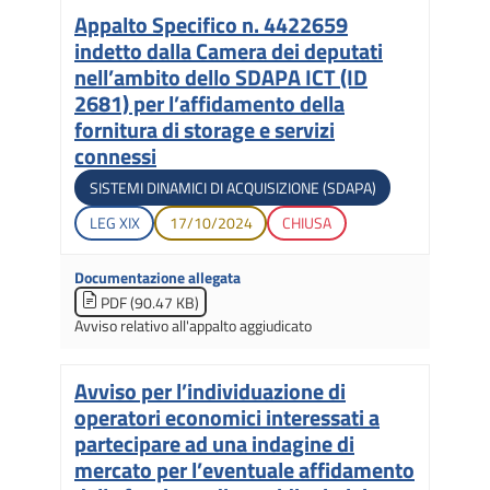
Appalto Specifico n. 4422659
Titolo
indetto dalla Camera dei deputati
nell’ambito dello SDAPA ICT (ID
2681) per l’affidamento della
fornitura di storage e servizi
connessi
Tipologia di gara
SISTEMI DINAMICI DI ACQUISIZIONE (SDAPA)
Legislatura di apertura
Data di apertura
Stato gara
LEG
XIX
17/10/2024
CHIUSA
Documentazione allegata
PDF (90.47 KB)
Avviso relativo all'appalto aggiudicato
Avviso per l’individuazione di
Titolo
operatori economici interessati a
partecipare ad una indagine di
mercato per l’eventuale affidamento