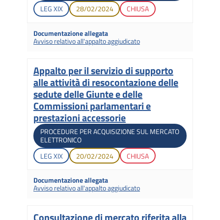
Legislatura di apertura
Data di apertura
Stato gara
LEG
XIX
28/02/2024
CHIUSA
Documentazione allegata
Avviso relativo all'appalto aggiudicato
Appalto per il servizio di supporto
Titolo
alle attività di resocontazione delle
sedute delle Giunte e delle
Commissioni parlamentari e
prestazioni accessorie
Tipologia di gara
PROCEDURE PER ACQUISIZIONE SUL MERCATO
ELETTRONICO
Legislatura di apertura
Data di apertura
Stato gara
LEG
XIX
20/02/2024
CHIUSA
Documentazione allegata
Avviso relativo all'appalto aggiudicato
Consultazione di mercato riferita alla
Titolo