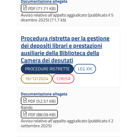
Documentazione allegata
PDF (71.71 KB)
Avviso relativo all'appalto aggiudicato (pubblicato il 5
dicembre 2025) (71,7 kb)
Procedura ristretta per la gestione
Titolo
dei depositi librari e prestazioni
ausiliarie della Biblioteca della
Camera dei deputati
Tipologia di gara
Legislatura di apertura
PROCEDURE RISTRETTE
LEG
XIX
Data di apertura
Stato gara
16/12/2024
CHIUSA
Documentazione allegata
PDF (52.57 KB)
Bando
PDF (88.09 KB)
Avviso relativo all'appalto aggiudicato (pubblicato il 2
settembre 2025)