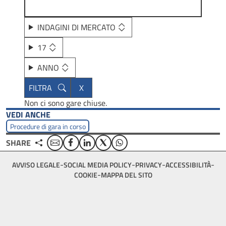
INDAGINI DI MERCATO
17
ANNO
Non ci sono gare chiuse.
VEDI ANCHE
Procedure di gara in corso
Email
Facebook
Linkedin
Twitter
WhatsApp
SHARE
Footer
AVVISO LEGALE
SOCIAL MEDIA POLICY
PRIVACY
ACCESSIBILITÀ
bottom
COOKIE
MAPPA DEL SITO
menu
block