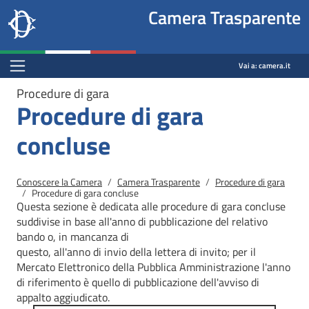
Site
Salta al contenuto principale
Salta al menu di navigazione
Fine pagina
Salta al contenuto principale
Salta al menu di navigazione
Vai a inizio pagina
Camera Trasparente
header
Camera dei deputati
block
trasparenza.camera.it
Menu Bar block
Vai a:
camera.it
Procedure di gara
Procedure di gara
concluse
Briciole di pane
Conoscere la Camera
Camera Trasparente
Procedure di gara
Procedure di gara concluse
Questa sezione è dedicata alle procedure di gara concluse
suddivise in base all'anno di pubblicazione del relativo
bando o, in mancanza di
questo, all'anno di invio della lettera di invito; per il
Mercato
Elettronico della Pubblica Amministrazione l'anno
di riferimento è quello di pubblicazione dell'avviso di
appalto aggiudicato.